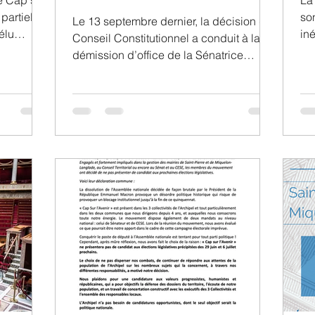
e Cap sur
La
 partielle
so
Le 13 septembre dernier, la décision du
élu
iné
Conseil Constitutionnel a conduit à la
ou
démission d’office de la Sénatrice
Annick Girardin. Cette...