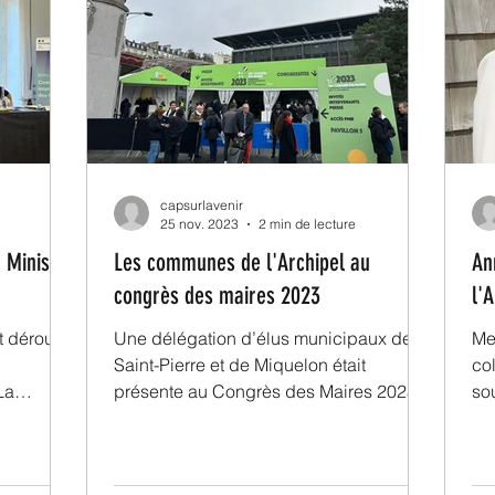
capsurlavenir
25 nov. 2023
2 min de lecture
 Ministre
Les communes de l'Archipel au
An
congrès des maires 2023
l'
t déroulé
Une délégation d’élus municipaux de
Me
Saint-Pierre et de Miquelon était
col
La
présente au Congrès des Maires 2023
so
gré la...
qui s'est tenu Porte de...
Gir