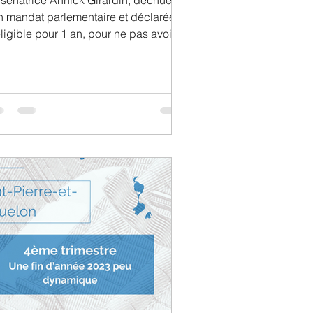
 sénatrice Annick Girardin, déchue de
n mandat parlementaire et déclarée
ligible pour 1 an, pour ne pas avoir
vert un compte...