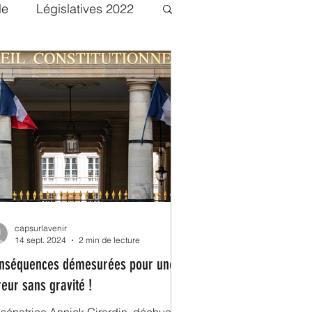
le
Législatives 2022
ent
Transport
capsurlavenir
14 sept. 2024
2 min de lecture
nséquences démesurées pour une
reur sans gravité !