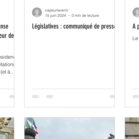
capsurlavenir
15 juin 2024
0 min de lecture
onse
Législatives : communiqué de presse
A p
eur de la
Le 
résidence
itations à
(et à