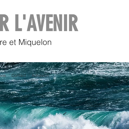
R L'AVENIR
rre et Miquelon
pos
Contact
Adhésion