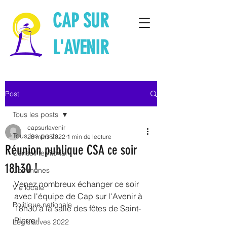
CAP SUR
L'AVENIR
Post
Tous les posts
capsurlavenir
Tous les posts
23 mars 2022
1 min de lecture
Réunion publique CSA ce soir
Conseil territorial
18h30 !
Communes
Venez nombreux échanger ce soir 
Vie locale
avec l'équipe de Cap sur l'Avenir à 
Politique nationale
18h30 à la salle des fêtes de Saint-
Pierre !
Législatives 2022