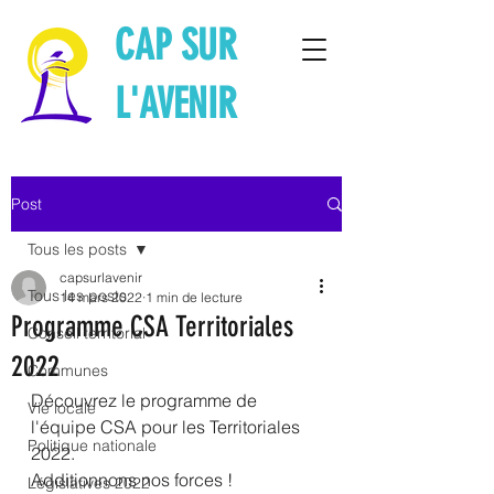
CAP SUR
L'AVENIR
Post
Tous les posts
capsurlavenir
Tous les posts
14 mars 2022
1 min de lecture
Programme CSA Territoriales
Conseil territorial
2022
Communes
Découvrez le programme de 
Vie locale
l'équipe CSA pour les Territoriales 
Politique nationale
2022.
Additionnons nos forces !
Législatives 2022