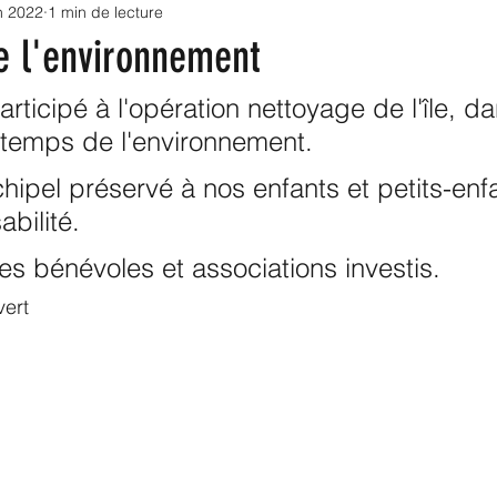
in 2022
1 min de lecture
oriales 2022
Sénatoriales 2023
Collectivités
e l'environnement
Infrastructures
articipé à l'opération nettoyage de l'île, da
ntemps de l'environnement.
hipel préservé à nos enfants et petits-enfa
bilité.
les bénévoles et associations investis.
ert