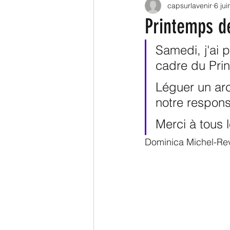
capsurlavenir
6 ju
Législatives 2022
Territ
Printemps d
Logement
Transport
Samedi, j'ai p
cadre du Pri
Léguer un arc
notre responsa
Merci à tous 
Dominica Michel-Rev