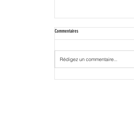
Commentaires
Rédigez un commentaire...
Samedi 23 avril, nous appelons à faire
barrage au Rassemblement National !