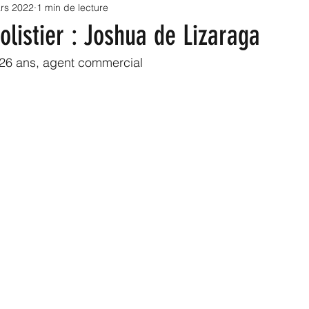
rs 2022
1 min de lecture
oriales 2022
Sénatoriales 2023
Collectivités
colistier : Joshua de Lizaraga
26 ans, agent commercial
Infrastructures