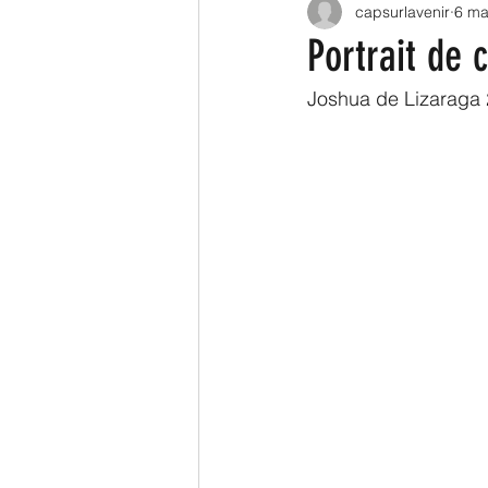
capsurlavenir
6 ma
Législatives 2022
Territ
Portrait de 
Joshua de Lizaraga 
Logement
Transport