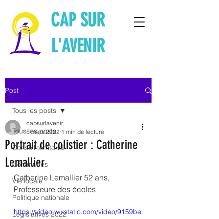
CAP SUR
L'AVENIR
Post
Tous les posts
capsurlavenir
Tous les posts
5 mars 2022
1 min de lecture
Portrait de colistier : Catherine
Conseil territorial
Lemallier
Communes
Catherine Lemallier 52 ans, 
Vie locale
Professeure des écoles
Politique nationale
https://video.wixstatic.com/video/9159be
Législatives 2022