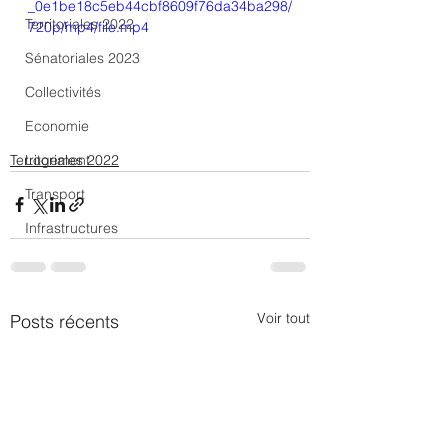
_0e1be18c5eb44cbf8609f76da34ba298/
Territoriales 2022
720p/mp4/file.mp4
Sénatoriales 2023
Collectivités
Economie
Territoriales 2022
Logement
Transport
Infrastructures
Voir tout
Posts récents