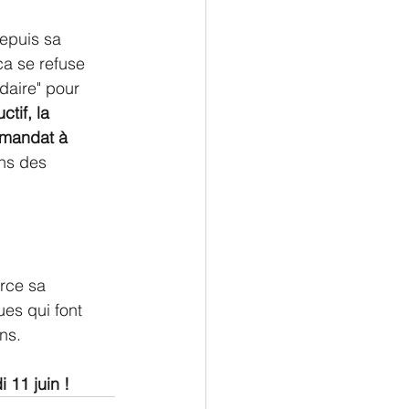
epuis sa 
a se refuse 
daire" pour 
tif, la 
 mandat à 
ns des 
rce sa 
es qui font 
ns.
 11 juin !