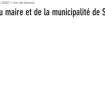
in 2022
1 min de lecture
oriales 2022
Sénatoriales 2023
Collectivités
u maire et de la municipalité de S
Infrastructures