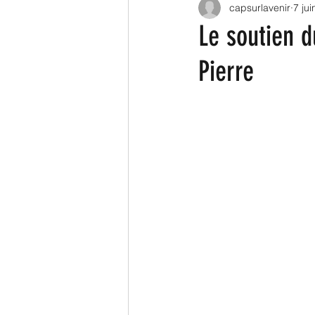
capsurlavenir
7 ju
Législatives 2022
Territ
Le soutien d
Pierre
Logement
Transport