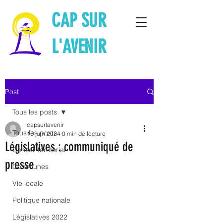
CAP SUR
L'AVENIR
Post
Tous les posts
capsurlavenir
Tous les posts
15 juin 2024
0 min de lecture
Législatives : communiqué de
Conseil territorial
presse
Communes
Vie locale
Politique nationale
Législatives 2022